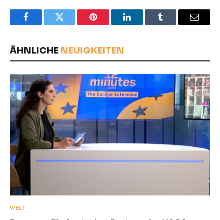
Facebook
Twitter
Pinterest
LinkedIn
Tumblr
Email
ÄHNLICHE
NEUIGKEITEN
WELT