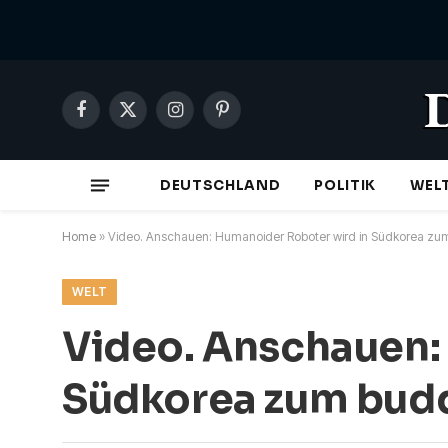
Facebook
X
Instagram
Pinterest
(Twitter)
DEUTSCHLAND
POLITIK
WEL
Home
»
Video. Anschauen: Humanoider Roboter wird in Südkorea z
WELT
Video. Anschauen:
Südkorea zum bud