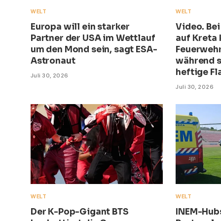
WELT
WELT
Europa will ein starker
Video. Be
Partner der USA im Wettlauf
auf Kreta
um den Mond sein, sagt ESA-
Feuerwehr
Astronaut
während s
heftige F
Juli 30, 2026
Juli 30, 2026
WELT
WELT
Der K-Pop-Gigant BTS
INEM-Hub