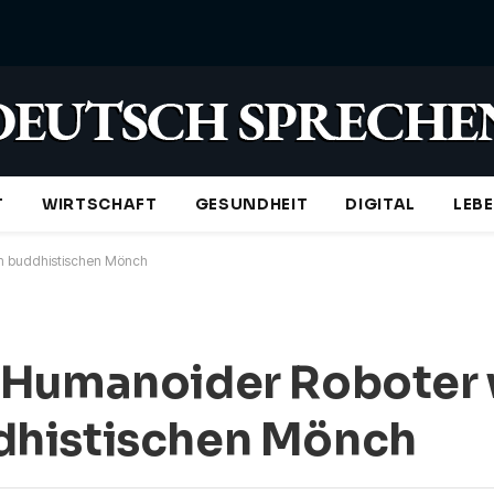
T
WIRTSCHAFT
GESUNDHEIT
DIGITAL
LEB
um buddhistischen Mönch
 Humanoider Roboter w
dhistischen Mönch