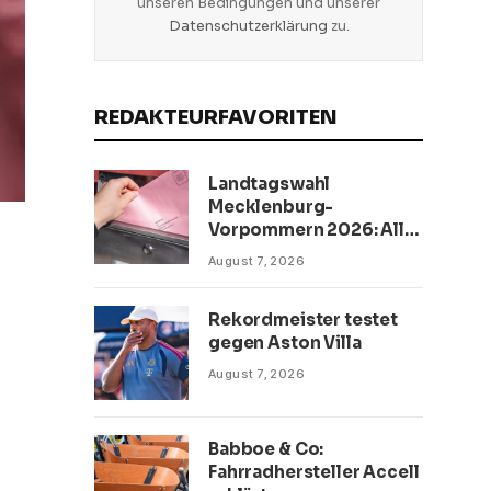
unseren Bedingungen und unserer
Datenschutzerklärung
zu.
REDAKTEURFAVORITEN
Landtagswahl
Mecklenburg-
Vorpommern 2026: Alle
Infos zur Briefwahl
August 7, 2026
Rekordmeister testet
gegen Aston Villa
August 7, 2026
Babboe & Co:
Fahrradhersteller Accell