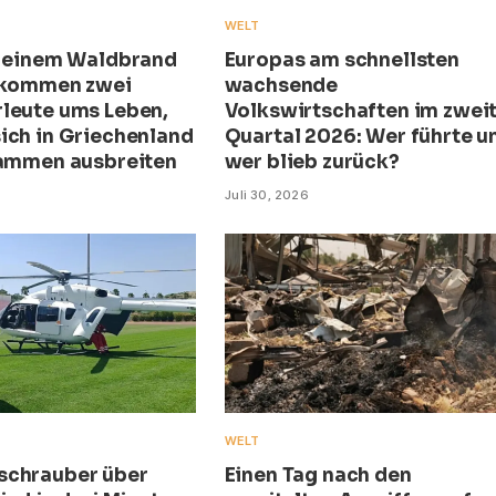
WELT
i einem Waldbrand
Europas am schnellsten
 kommen zwei
wachsende
leute ums Leben,
Volkswirtschaften im zwei
ich in Griechenland
Quartal 2026: Wer führte u
lammen ausbreiten
wer blieb zurück?
Juli 30, 2026
WELT
schrauber über
Einen Tag nach den