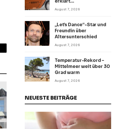
erklärt
Zahlungsunfähigkeit
August 7, 2026
„Let’s Dance“-Star und
Freundin über
Altersunterschied
August 7, 2026
mail
Temperatur-Rekord –
Mittelmeer weit über 30
Grad warm
August 7, 2026
NEUESTE BEITRÄGE