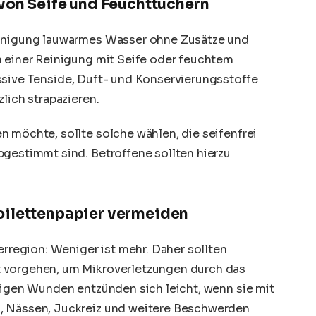
 von Seife und Feuchttüchern
einigung lauwarmes Wasser ohne Zusätze und
n einer Reinigung mit Seife oder feuchtem
ssive
Tenside
, Duft- und Konservierungsstoffe
lich strapazieren.
n möchte, sollte solche wählen, die seifenfrei
bgestimmt sind. Betroffene sollten hierzu
oilettenpapier vermeiden
erregion: Weniger ist mehr. Daher sollten
 vorgehen, um Mikroverletzungen durch das
nzigen Wunden entzünden sich leicht, wenn sie mit
, Nässen, Juckreiz und weitere Beschwerden