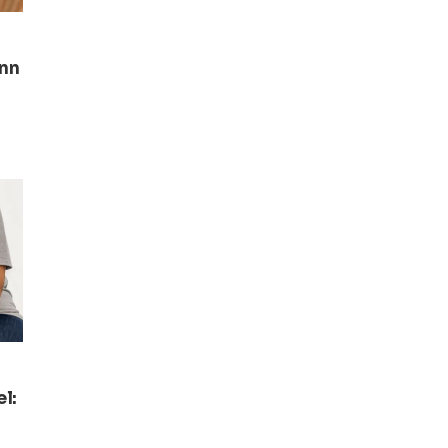
enn
l: