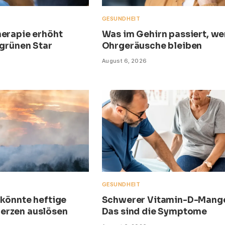
GESUNDHEIT
herapie erhöht
Was im Gehirn passiert, w
 grünen Star
Ohrgeräusche bleiben
August 6, 2026
GESUNDHEIT
 könnte heftige
Schwerer Vitamin-D-Mange
erzen auslösen
Das sind die Symptome