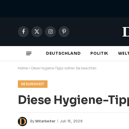
Facebook
X
Instagram
Pinterest
(Twitter)
DEUTSCHLAND
POLITIK
WEL
Home
»
Diese Hygiene-Tipps sollten Sie beachten
GESUNDHEIT
Diese Hygiene-Tipp
By
Mitarbeiter
Juli 15, 2026