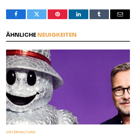
Facebook
Twitter
Pinterest
LinkedIn
Tumblr
Email
ÄHNLICHE
NEUIGKEITEN
UNTERHALTUNG