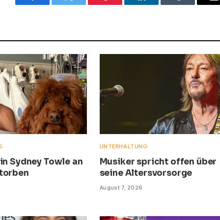
Facebook
Twitter
Pinterest
LinkedIn
Tumblr
E
G
UNTERHALTUNG
rin Sydney Towle an
Musiker spricht offen über
torben
seine Altersvorsorge
August 7, 2026