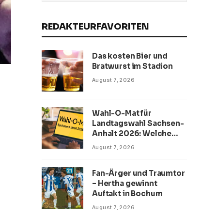
REDAKTEURFAVORITEN
Das kosten Bier und
Bratwurst im Stadion
August 7, 2026
Wahl-O-Mat für
Landtagswahl Sachsen-
Anhalt 2026: Welche
Partei passt?
August 7, 2026
Fan-Ärger und Traumtor
– Hertha gewinnt
Auftakt in Bochum
August 7, 2026