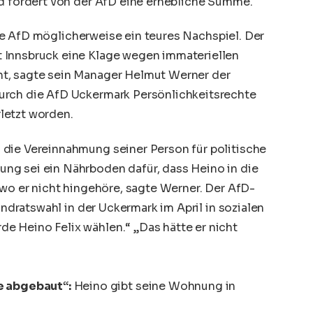
nd fordert von der AfD eine erhebliche Summe.
ie
AfD
möglicherweise ein teures Nachspiel. Der
 Innsbruck eine Klage wegen immateriellen
t, sagte sein Manager Helmut Werner der
urch die AfD
Uckermark
Persönlichkeitsrechte
letzt worden.
die Vereinnahmung seiner Person für politische
ng sei ein Nährboden dafür, dass Heino in die
 wo er nicht hingehöre, sagte Werner. Der AfD-
Landratswahl in der Uckermark im April in sozialen
 Heino Felix wählen.“ „Das hätte er nicht
e abgebaut“:
Heino gibt seine Wohnung in