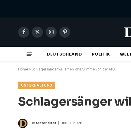
Facebook
X
Instagram
Pinterest
(Twitter)
DEUTSCHLAND
POLITIK
WEL
Home
»
Schlagersänger will erhebliche Summe von der AfD
UNTERHALTUNG
Schlagersänger wi
By
Mitarbeiter
Juli 8, 2026