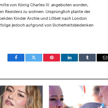
amilie von
König Charles
III. angeboten worden,
len Residenz zu wohnen. Ursprünglich plante der
 beiden Kinder Archie und Lilibet nach London
ufolge jedoch aufgrund von Sicherheitsbedenken
Facebook
Twitter
Pinterest
LinkedIn
Tumblr
E