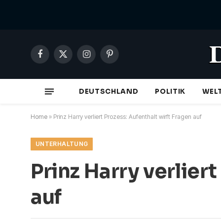
Facebook
X
Instagram
Pinterest
(Twitter)
DEUTSCHLAND
POLITIK
WEL
Home
»
Prinz Harry verliert Prozess: Aufenthalt wirft Fragen auf
UNTERHALTUNG
Prinz Harry verlier
auf