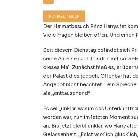
ARTIKEL TEILEN
Der Heimatbesuch Prinz Harrys ist komp
Viele Fragen bleiben offen. Und einen 
Seit diesem Dienstag befindet sich
Pr
seine Anreise nach
London
mit so viel
dieses Mal: Zunächst hieß es, er über
der Palast dies jedoch. Offenbar hat d
Angebot nicht beachtet –
ein Spreche
als „enttäuschend“.
Es sei „unklar, warum das Unterkunf
worden war, nun im letzten Moment zu
an. Bis jetzt bleibt unklar, wo Harry a
Gelassenheit. „Er ist wirklich glücklich