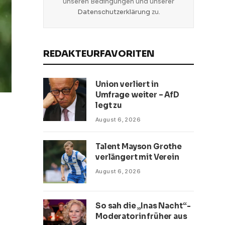
unseren Bedingungen und unserer
Datenschutzerklärung
zu.
REDAKTEURFAVORITEN
Union verliert in
Umfrage weiter – AfD
legt zu
August 6, 2026
Talent Mayson Grothe
verlängert mit Verein
August 6, 2026
So sah die „Inas Nacht“-
Moderatorin früher aus