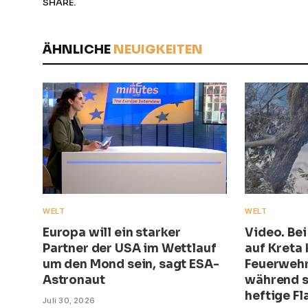
SHARE.
ÄHNLICHE
NEUIGKEITEN
WELT
WELT
Europa will ein starker
Video. Be
Partner der USA im Wettlauf
auf Kreta
um den Mond sein, sagt ESA-
Feuerwehr
Astronaut
während s
heftige F
Juli 30, 2026