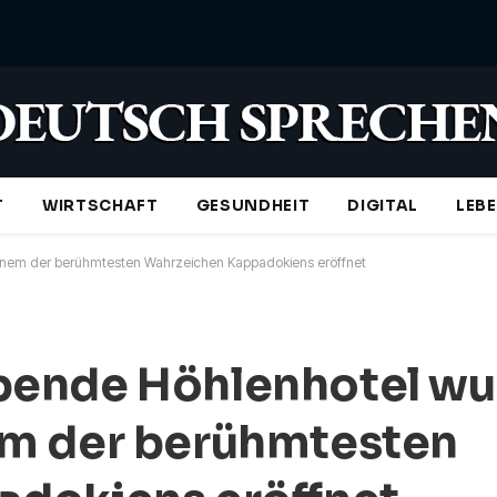
T
WIRTSCHAFT
GESUNDHEIT
DIGITAL
LEB
nem der berühmtesten Wahrzeichen Kappadokiens eröffnet
bende Höhlenhotel wu
em der berühmtesten