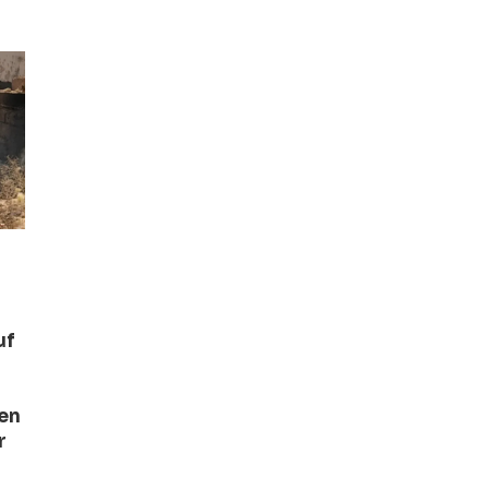
uf
ten
r