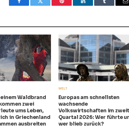
Facebook
Twitter
Pinterest
LinkedIn
Tumblr
E
WELT
i einem Waldbrand
Europas am schnellsten
 kommen zwei
wachsende
leute ums Leben,
Volkswirtschaften im zwei
ich in Griechenland
Quartal 2026: Wer führte u
lammen ausbreiten
wer blieb zurück?