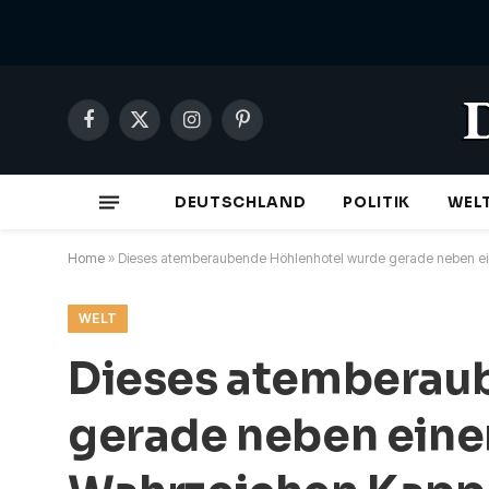
Facebook
X
Instagram
Pinterest
(Twitter)
DEUTSCHLAND
POLITIK
WEL
Home
»
Dieses atemberaubende Höhlenhotel wurde gerade neben ei
WELT
Dieses atemberau
gerade neben ein