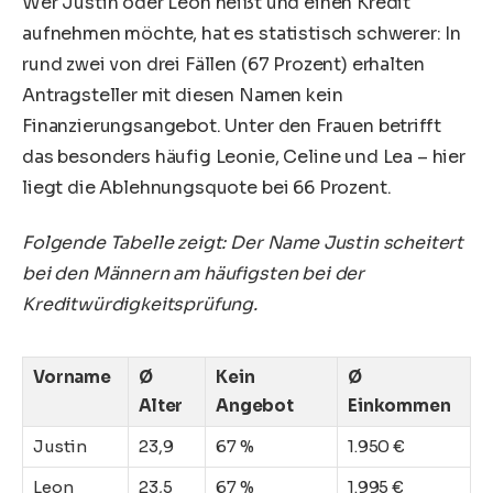
Wer Justin oder Leon heißt und einen Kredit
aufnehmen möchte, hat es statistisch schwerer: In
rund zwei von drei Fällen (67 Prozent) erhalten
Antragsteller mit diesen Namen kein
Finanzierungsangebot. Unter den Frauen betrifft
das besonders häufig Leonie, Celine und Lea – hier
liegt die Ablehnungsquote bei 66 Prozent.
Folgende Tabelle zeigt: Der Name Justin scheitert
bei den Männern am häufigsten bei der
Kreditwürdigkeitsprüfung.
Vorname
Ø
Kein
Ø
Alter
Angebot
Einkommen
Justin
23,9
67 %
1.950 €
Leon
23,5
67 %
1.995 €