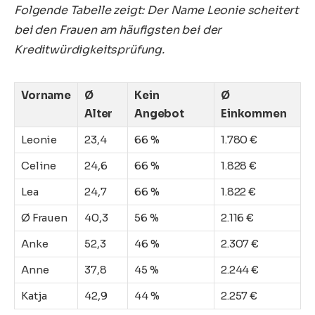
Folgende Tabelle zeigt: Der Name Leonie scheitert
bei den Frauen am häufigsten bei der
Kreditwürdigkeitsprüfung.
Vorname
Ø
Kein
Ø
Alter
Angebot
Einkommen
Leonie
23,4
66 %
1.780 €
Celine
24,6
66 %
1.828 €
Lea
24,7
66 %
1.822 €
Ø Frauen
40,3
56 %
2.116 €
Anke
52,3
46 %
2.307 €
Anne
37,8
45 %
2.244 €
Katja
42,9
44 %
2.257 €