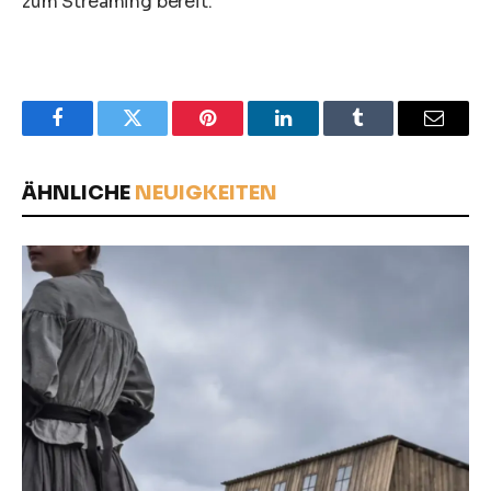
zum Streaming bereit.
Facebook
Twitter
Pinterest
LinkedIn
Tumblr
Email
ÄHNLICHE
NEUIGKEITEN