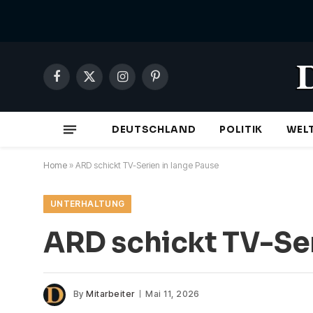
Facebook
X
Instagram
Pinterest
(Twitter)
DEUTSCHLAND
POLITIK
WEL
Home
»
ARD schickt TV-Serien in lange Pause
UNTERHALTUNG
ARD schickt TV-Ser
By
Mitarbeiter
Mai 11, 2026