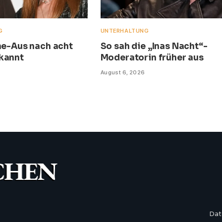
G
UNTERHALTUNG
Ehe-Aus nach acht
So sah die „Inas Nacht“-
kannt
Moderatorin früher aus
August 6, 2026
Dat