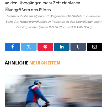
Grenzkontrolle am Alpenrand: Wegen des G7-Gipfels in Évian-les-
Bains (im Hintergrund) müssen Reisende an den Übergängen mehr
Zeit einplanen. (Quelle: IMAGO/Tom PHAM VAN SUU)
Facebook
Twitter
Pinterest
LinkedIn
Tumblr
Email
ÄHNLICHE
NEUIGKEITEN