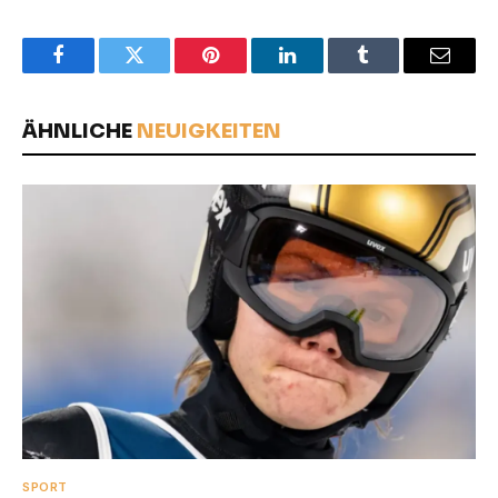
Facebook
Twitter
Pinterest
LinkedIn
Tumblr
Email
ÄHNLICHE
NEUIGKEITEN
SPORT