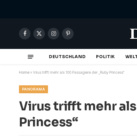
Facebook
X
Instagram
Pinterest
(Twitter)
DEUTSCHLAND
POLITIK
WEL
Home
»
Virus trifft mehr als 100 Passagiere der „Ruby Princess“
PANORAMA
Virus trifft mehr a
Princess“