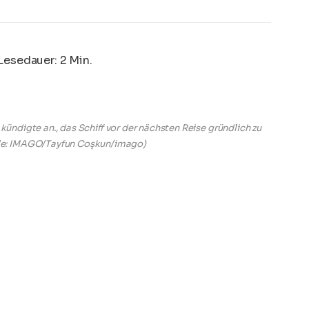
Lesedauer: 2 Min.
 kündigte an., das Schiff vor der nächsten Reise gründlich zu
le: IMAGO/Tayfun Coşkun/imago)