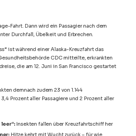
-Tage-Fahrt. Dann wird ein Passagier nach dem
ter Durchfall, Übelkeit und Erbrechen.
s“ ist während einer Alaska-Kreuzfahrt das
esundheitsbehörde CDC mitteilte, erkrankten
reise, die am 12. Juni in
San Francisco
gestartet
rankten demnach zudem 23 von 1.144
3,4 Prozent aller Passagiere und 2 Prozent aller
leer“:
Insekten fallen über Kreuzfahrtschiff her
mer:
Hitze kehrt mit Wucht zurück – für wie