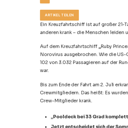
ARTIKEL TEILEN
Ein Kreuzfahrtschiff ist auf großer 21
anderen krank – die Menschen leiden un
Auf dem
Kreuzfahrtschiff
„Ruby Princes
Norovirus
ausgebrochen. Wie die US-G
102 von 3.032 Passagieren auf der Rund
war.
Bis zum Ende der Fahrt am 2. Juli erk
Crewmitgliedern. Das heißt: Es wurden 
Crew-Mitglieder krank.
„Pooldeck bei 33 Grad komplett 
Jetzt entscheidet sich der Som