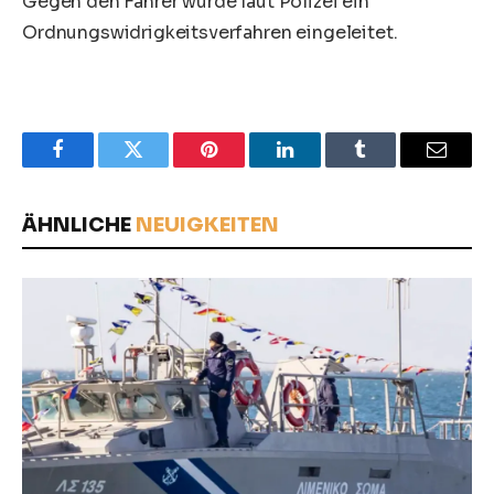
Gegen den Fahrer wurde laut Polizei ein
Ordnungswidrigkeitsverfahren eingeleitet.
Facebook
Twitter
Pinterest
LinkedIn
Tumblr
Email
ÄHNLICHE
NEUIGKEITEN