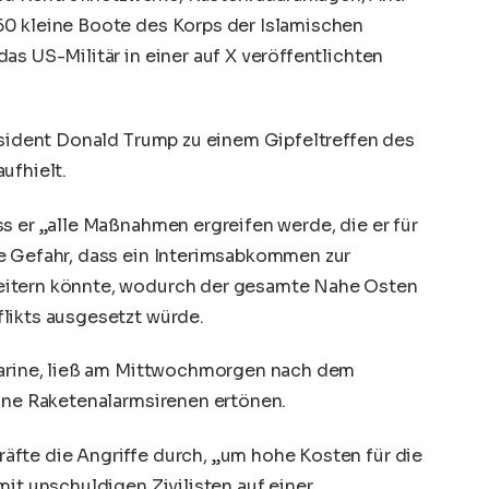
60 kleine Boote des Korps der Islamischen
as US-Militär in einer auf X veröffentlichten
äsident Donald Trump zu einem Gipfeltreffen des
ufhielt.
s er „alle Maßnahmen ergreifen werde, die er für
e Gefahr, dass ein Interimsabkommen zur
eitern könnte, wodurch der gesamte Nahe Osten
likts ausgesetzt würde.
-Marine, ließ am Mittwochmorgen nach dem
eine Raketenalarmsirenen ertönen.
fte die Angriffe durch, „um hohe Kosten für die
mit unschuldigen Zivilisten auf einer