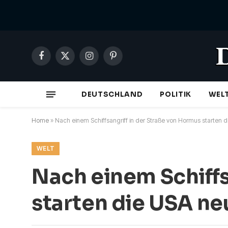
Facebook
X
Instagram
Pinterest
(Twitter)
DEUTSCHLAND
POLITIK
WEL
Home
»
Nach einem Schiffsangriff in der Straße von Hormus starten d
WELT
Nach einem Schiffs
starten die USA neu