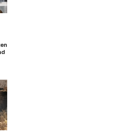
ten
nd