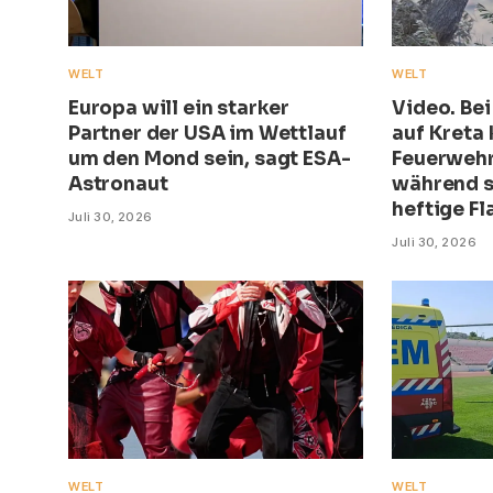
WELT
WELT
Europa will ein starker
Video. Be
Partner der USA im Wettlauf
auf Kreta
um den Mond sein, sagt ESA-
Feuerwehr
Astronaut
während s
heftige F
Juli 30, 2026
Juli 30, 2026
WELT
WELT