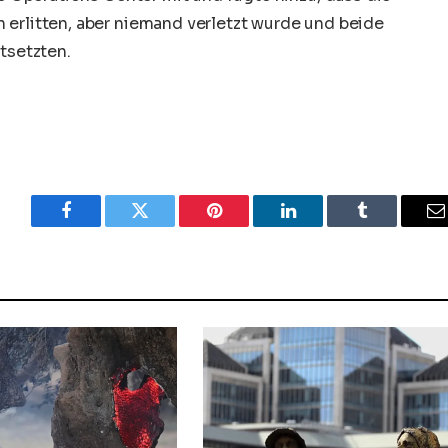
 erlitten, aber niemand verletzt wurde und beide
tsetzten.
Facebook
Twitter
Pinterest
LinkedIn
Tumblr
E