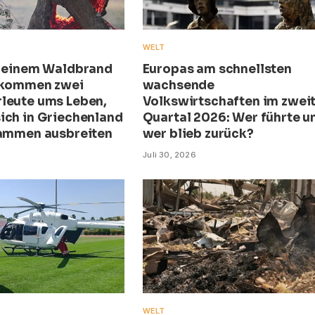
WELT
i einem Waldbrand
Europas am schnellsten
 kommen zwei
wachsende
leute ums Leben,
Volkswirtschaften im zwei
ich in Griechenland
Quartal 2026: Wer führte u
lammen ausbreiten
wer blieb zurück?
Juli 30, 2026
WELT