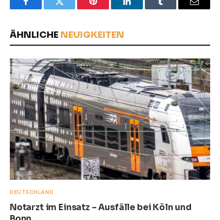
Facebook
Twitter
Pinterest
LinkedIn
Tumblr
Email
ÄHNLICHE
NEUIGKEITEN
DEUTSCHLAND
Notarzt im Einsatz – Ausfälle bei Köln und
Bonn