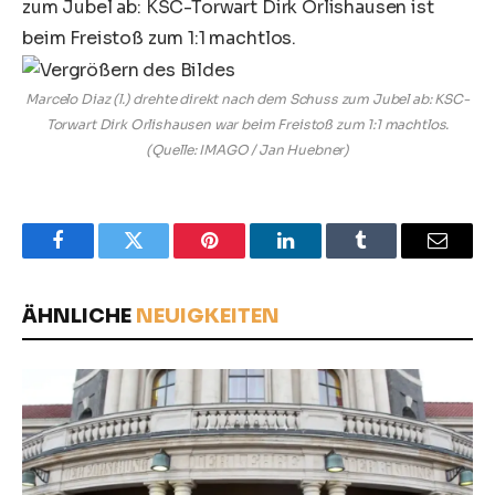
Marcelo Diaz (l.) drehte direkt nach dem Schuss zum Jubel ab: KSC-
Torwart Dirk Orlishausen war beim Freistoß zum 1:1 machtlos.
(Quelle: IMAGO / Jan Huebner)
Facebook
Twitter
Pinterest
LinkedIn
Tumblr
Email
ÄHNLICHE
NEUIGKEITEN