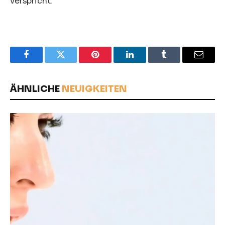
verspricht.
Facebook
Twitter
Pinterest
LinkedIn
Tumblr
Email
ÄHNLICHE
NEUIGKEITEN