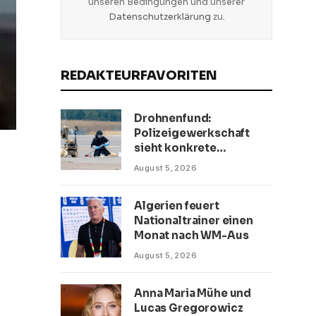
unseren Bedingungen und unserer
Datenschutzerklärung
zu.
REDAKTEURFAVORITEN
Drohnenfund:
Polizeigewerkschaft
sieht konkrete
Bedrohung
August 5, 2026
Algerien feuert
Nationaltrainer einen
Monat nach WM-Aus
August 5, 2026
Anna Maria Mühe und
Lucas Gregorowicz