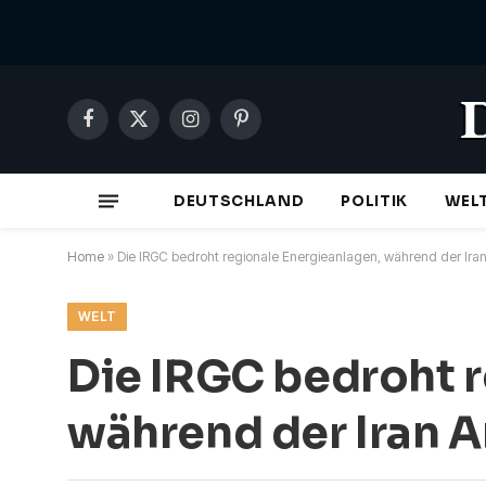
Facebook
X
Instagram
Pinterest
(Twitter)
DEUTSCHLAND
POLITIK
WEL
Home
»
Die IRGC bedroht regionale Energieanlagen, während der Iran 
WELT
Die IRGC bedroht r
während der Iran An