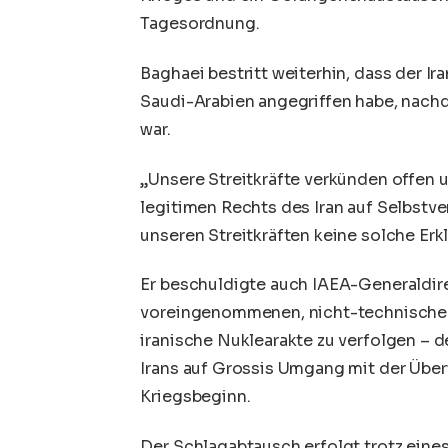
Tagesordnung.
Baghaei bestritt weiterhin, dass der Ir
Saudi-Arabien angegriffen habe, nach
war.
„Unsere Streitkräfte verkünden offen 
legitimen Rechts des Iran auf Selbstve
unseren Streitkräften keine solche Erk
Er beschuldigte auch IAEA-Generaldirek
voreingenommenen, nicht-technischen 
iranische Nuklearakte zu verfolgen – de
Irans auf Grossis Umgang mit der Übe
Kriegsbeginn.
Der Schlagabtausch erfolgt trotz eines