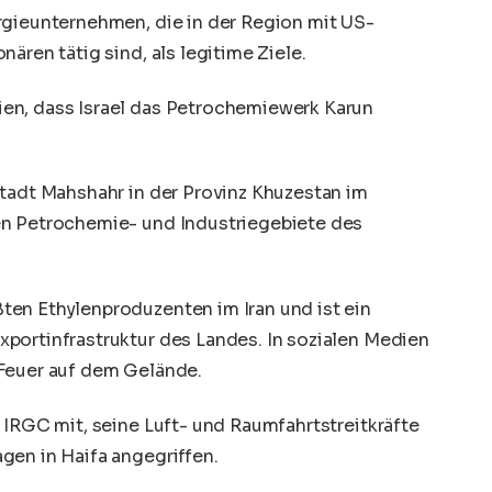
rgieunternehmen, die in der Region mit US-
ären tätig sind, als legitime Ziele.
en, dass Israel das Petrochemiewerk Karun
stadt Mahshahr in der Provinz Khuzestan im
en Petrochemie- und Industriegebiete des
en Ethylenproduzenten im Iran und ist ein
portinfrastruktur des Landes. In sozialen Medien
 Feuer auf dem Gelände.
 IRGC mit, seine Luft- und Raumfahrtstreitkräfte
gen in Haifa angegriffen.