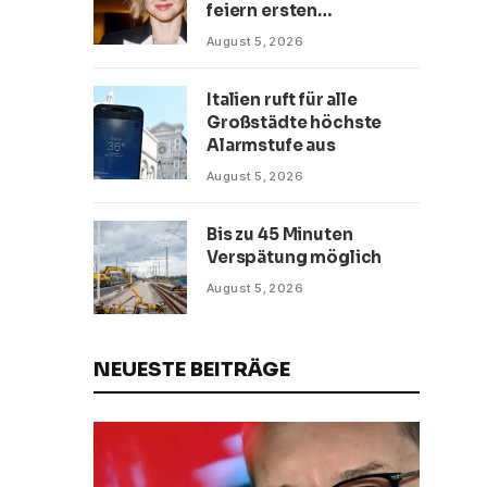
feiern ersten
Hochzeitstag
August 5, 2026
Italien ruft für alle
Großstädte höchste
Alarmstufe aus
August 5, 2026
Bis zu 45 Minuten
Verspätung möglich
August 5, 2026
NEUESTE BEITRÄGE