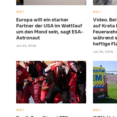
WELT
WELT
Europa will ein starker
Video. Be
Partner der USA im Wettlauf
auf Kreta
um den Mond sein, sagt ESA-
Feuerwehr
Astronaut
während s
heftige F
Juli 30, 2026
Juli 30, 2026
WELT
WELT