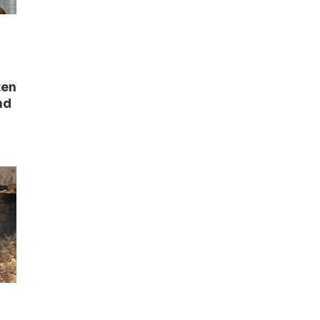
ten
nd