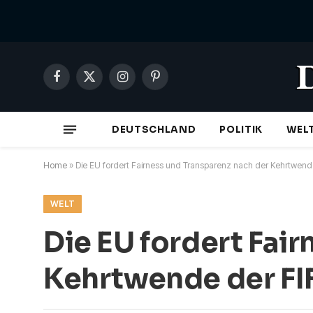
Facebook
X
Instagram
Pinterest
(Twitter)
DEUTSCHLAND
POLITIK
WEL
Home
»
Die EU fordert Fairness und Transparenz nach der Kehrtwend
WELT
Die EU fordert Fai
Kehrtwende der FI