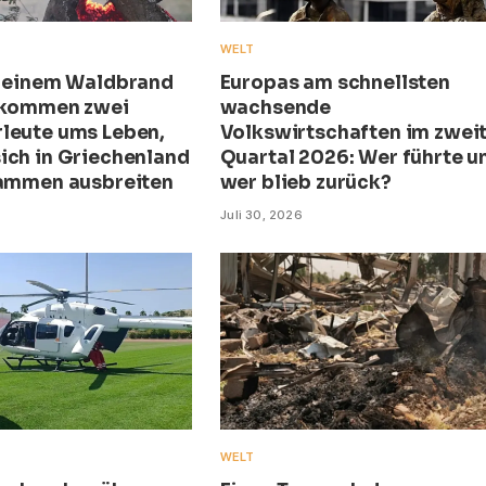
WELT
i einem Waldbrand
Europas am schnellsten
 kommen zwei
wachsende
leute ums Leben,
Volkswirtschaften im zwei
ich in Griechenland
Quartal 2026: Wer führte u
lammen ausbreiten
wer blieb zurück?
Juli 30, 2026
WELT