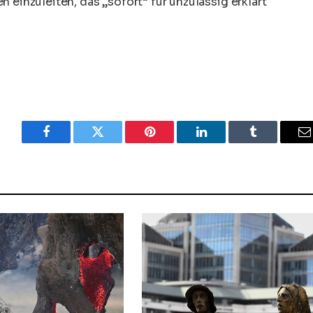
 einzuleiten, das „sofort“ für unzulässig erklärt
Facebook
Twitter
Pinterest
LinkedIn
Tumblr
E