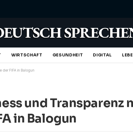
T
WIRTSCHAFT
GESUNDHEIT
DIGITAL
LEB
e der FIFA in Balogun
rness und Transparenz 
FA in Balogun